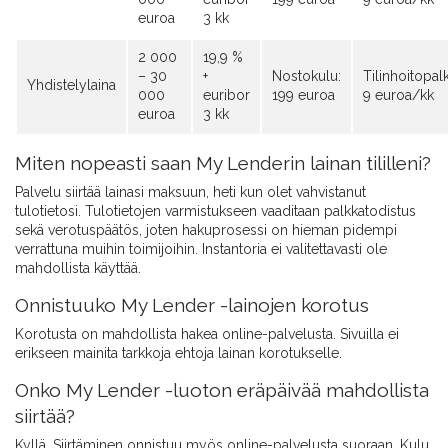
euroa
3 kk
2 000
19,9 %
– 30
+
Nostokulu:
Tilinhoitopalk
Yhdistelylaina
000
euribor
199 euroa
9 euroa/kk
euroa
3 kk
Miten nopeasti saan My Lenderin lainan tililleni?
Palvelu siirtää lainasi maksuun, heti kun olet vahvistanut
tulotietosi. Tulotietojen varmistukseen vaaditaan palkkatodistus
sekä verotuspäätös, joten hakuprosessi on hieman pidempi
verrattuna muihin toimijoihin. Instantoria ei valitettavasti ole
mahdollista käyttää.
Onnistuuko My Lender -lainojen korotus
Korotusta on mahdollista hakea online-palvelusta. Sivuilla ei
erikseen mainita tarkkoja ehtoja lainan korotukselle.
Onko My Lender -luoton eräpäivää mahdollista
siirtää?
Kyllä. Siirtäminen onnistuu myös online-palvelusta suoraan. Kulu