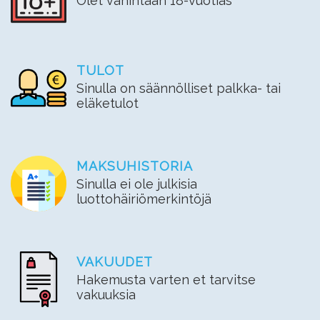
Olet vähintään 18-vuotias
TULOT
Sinulla on säännölliset palkka- tai
eläketulot
MAKSUHISTORIA
Sinulla ei ole julkisia
luottohäiriömerkintöjä
VAKUUDET
Hakemusta varten et tarvitse
vakuuksia