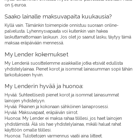
on 5 euroa.
Saako lainalle maksuvapaita kuukausia?
Kyllä vain. Tämänkin toimenpide onnistuu suoraan online-
palvelusta. Lyhennysvapaata voi kuitenkin vain hakea
laskuttamattomaan laskuun. Jos olet jo saanut lasku, täytyy tämä
maksaa eräpäivään mennessä.
My Lender kokemukset
My Lenderiä suosittelemme asiakkaille jotka etsivät edullista
yhdistelylainaa. Pienet korot ja isommat lainasumman sopii tähän
tarkoitukseen hyvin.
My Lenderin hyvää ja huonoa:
Hyvää: Suhteellisesti pienet korot ja isommat lainasummat
lainojen yhdistelyyn.
Hyvää: Pikainen ja kokonaan sähköinen lainaprosessi.
Hyvää: Maksuvapaat, eräpäivän siirrot.
Huonoa: My Lender ei maksa rahaa tilillesi, jos haet lainojen
yhdistämistä. Älä siis hae yhdistelylainaa, mikäli haluat rahat
käyttöön omalle tilillesi.
Huonoa: Tulotietojen varmennus vaatii aina liitteet.