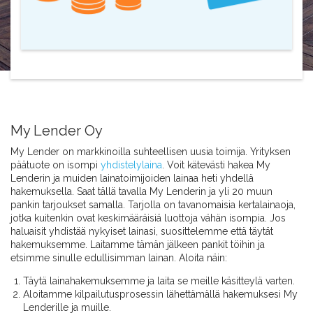
My Lender Oy
My Lender on markkinoilla suhteellisen uusia toimija. Yrityksen
päätuote on isompi
yhdistelylaina
. Voit kätevästi hakea My
Lenderin ja muiden lainatoimijoiden lainaa heti yhdellä
hakemuksella. Saat tällä tavalla My Lenderin ja yli 20 muun
pankin tarjoukset samalla. Tarjolla on tavanomaisia kertalainaoja,
jotka kuitenkin ovat keskimääräisiä luottoja vähän isompia. Jos
haluaisit yhdistää nykyiset lainasi, suosittelemme että täytät
hakemuksemme. Laitamme tämän jälkeen pankit töihin ja
etsimme sinulle edullisimman lainan. Aloita näin:
Täytä lainahakemuksemme ja laita se meille käsitteylä varten.
Aloitamme kilpailutusprosessin lähettämällä hakemuksesi My
Lenderille ja muille.