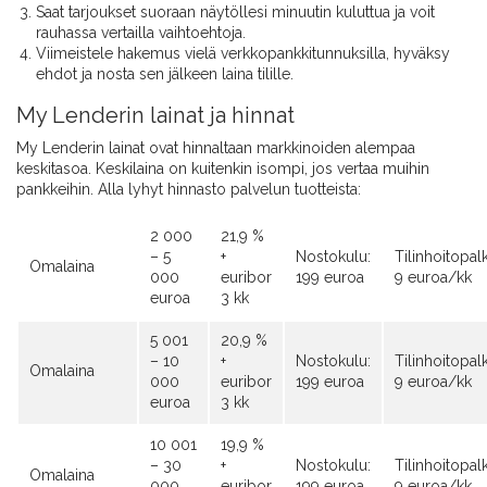
Saat tarjoukset suoraan näytöllesi minuutin kuluttua ja voit
rauhassa vertailla vaihtoehtoja.
Viimeistele hakemus vielä verkkopankkitunnuksilla, hyväksy
ehdot ja nosta sen jälkeen laina tilille.
My Lenderin lainat ja hinnat
My Lenderin lainat ovat hinnaltaan markkinoiden alempaa
keskitasoa. Keskilaina on kuitenkin isompi, jos vertaa muihin
pankkeihin. Alla lyhyt hinnasto palvelun tuotteista:
2 000
21,9 %
– 5
+
Nostokulu:
Tilinhoitopalk
Omalaina
000
euribor
199 euroa
9 euroa/kk
euroa
3 kk
5 001
20,9 %
– 10
+
Nostokulu:
Tilinhoitopalk
Omalaina
000
euribor
199 euroa
9 euroa/kk
euroa
3 kk
10 001
19,9 %
– 30
+
Nostokulu:
Tilinhoitopalk
Omalaina
000
euribor
199 euroa
9 euroa/kk