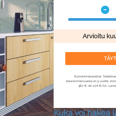
Arvioitu ku
TÄY
Esimerkkilaskelma: Todelline
takaisinmaksuaika on 5 vuotta, esi
382 €, eli 206 €/kk. Laina-
Kuka voi hakea l