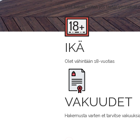
Voit hakea lainaa jos täytät seuraavat 
IKÄ
Olet vähintään 18-vuotias
VAKUUDET
Hakemusta varten et tarvitse vakuuksi