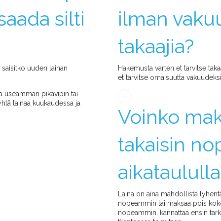
saada silti
ilman vakuu
takaajia?
a saisitko uuden lainan
Hakemusta varten et tarvitse takaa
et tarvitse omaisuutta vakuudeksi 
ä useamman pikavipin tai
 yhtä lainaa kuukaudessa ja
Voinko mak
takaisin n
aikataululla
Laina on aina mahdollista lyhentä
nopeammin tai maksaa pois kokon
nopeammin, kannattaa ensin tarki