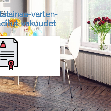
talainaa-varten-
ditut-vakuudet