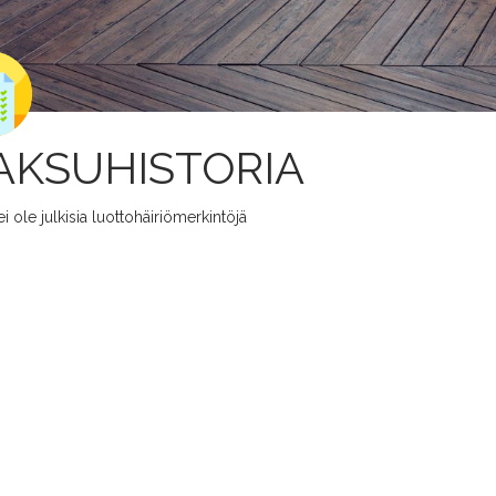
AKSUHISTORIA
ei ole julkisia luottohäiriömerkintöjä