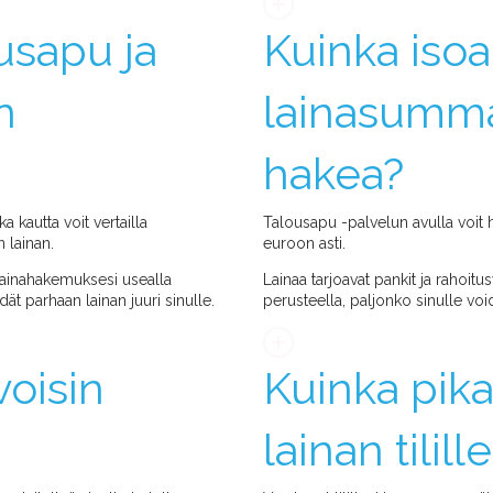
usapu ja
Kuinka isoa
n
lainasumma
hakea?
 kautta voit vertailla
Talousapu -palvelun avulla voit 
n lainan.
euroon asti.
 lainahakemuksesi usealla
Lainaa tarjoavat pankit ja rahoitu
ydät parhaan lainan juuri sinulle.
perusteella, paljonko sinulle void
voisin
Kuinka pika
?
lainan tilill