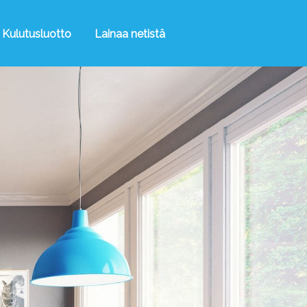
Kulutusluotto
Lainaa netistä