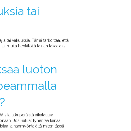
ksia tai
jia tai vakuuksia. Tämä tarkoittaa, että
tai muita henkilöitä lainan takaajaksi.
saa luoton
opeammalla
?
ä sitä alkuperäistä aikataulua
aan. Jos haluat lyhentää lainaa
staa lainanmyöntäjältä miten tässä