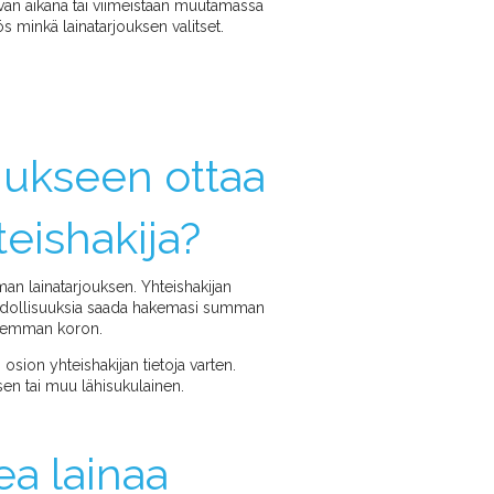
äivän aikana tai viimeistään muutamassa
s minkä lainatarjouksen valitset.
ukseen ottaa
eishakija?
man lainatarjouksen. Yhteishakijan
dollisuuksia saada hakemasi summan
aisemman koron.
ion yhteishakijan tietoja varten.
sen tai muu lähisukulainen.
ea lainaa