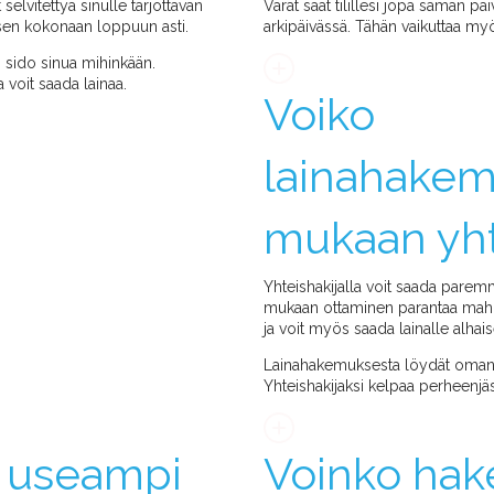
selvitettyä sinulle tarjottavan
Varat saat tilillesi jopa saman p
sen kokonaan loppuun asti.
arkipäivässä. Tähän vaikuttaa myö
i sido sinua mihinkään.
 voit saada lainaa.
Voiko
lainahakem
mukaan yht
Yhteishakijalla voit saada parem
mukaan ottaminen parantaa mah
ja voit myös saada lainalle alh
Lainahakemuksesta löydät oman os
Yhteishakijaksi kelpaa perheenjä
o useampi
Voinko hak