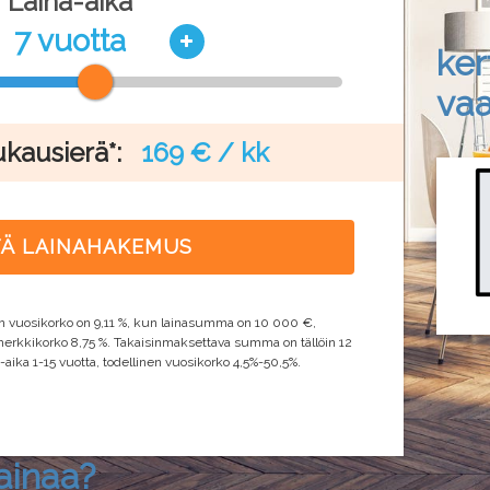
Laina-aika
7 vuotta
ker
vaa
ukausierä*:
169 € / kk
TÄ LAINAHAKEMUS
n vuosikorko on 9,11 %, kun lainasumma on 10 000 €,
merkkikorko 8,75 %. Takaisinmaksettava summa on tällöin 12
aika 1-15 vuotta, todellinen vuosikorko 4,5%-50,5%.
ainaa?