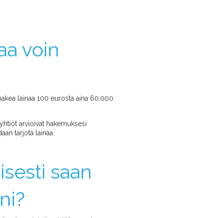
a voin
hakea lainaa 100 eurosta aina 60.000
syhtiöt arvioivat hakemuksesi
aan tarjota lainaa.
isesti saan
eni?