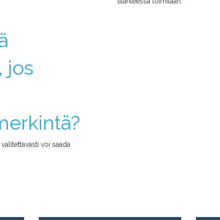
tilanteessa toimitaan.
ä
 jos
merkintä?
valitettavasti voi saada