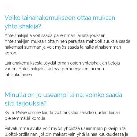
Voiko lainahakemukseen ottaa mukaan
yhteishakija?
Yhteishakijalla voit saada paremman lainatarjouksen.
Yhteishakijan mukaan ottaminen parantaa mahdollisuuksia saada
hakemasi summan ja voit myös saada lainalle alhaisemman
koron.
Lainahakemuksesta löydät oman osion yhteishakijan tietoja
varten. Yhteishakijaksi kelpaa perheenjäsen tai muu
lähisukulainen.
Minulla on jo useampi laina, voinko saada
silti tarjouksia?
Kyllä. Palvelumme kautta voit tarkistaa saisitko uuden lainan
pienemmällä korolla.
Palvelumme avulla voit myös yhdistää useamman pikavipin tai
luottokorttilainan, jolloin maksat vain yhtä lainaa kuukaudessa ja