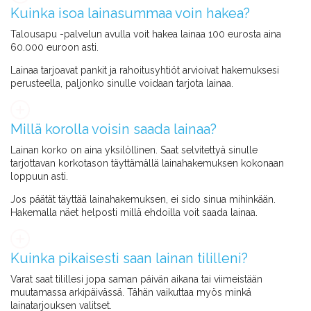
Kuinka isoa lainasummaa voin hakea?
Talousapu -palvelun avulla voit hakea lainaa 100 eurosta aina
60.000 euroon asti.
Lainaa tarjoavat pankit ja rahoitusyhtiöt arvioivat hakemuksesi
perusteella, paljonko sinulle voidaan tarjota lainaa.
Millä korolla voisin saada lainaa?
Lainan korko on aina yksilöllinen. Saat selvitettyä sinulle
tarjottavan korkotason täyttämällä lainahakemuksen kokonaan
loppuun asti.
Jos päätät täyttää lainahakemuksen, ei sido sinua mihinkään.
Hakemalla näet helposti millä ehdoilla voit saada lainaa.
Kuinka pikaisesti saan lainan tililleni?
Varat saat tilillesi jopa saman päivän aikana tai viimeistään
muutamassa arkipäivässä. Tähän vaikuttaa myös minkä
lainatarjouksen valitset.