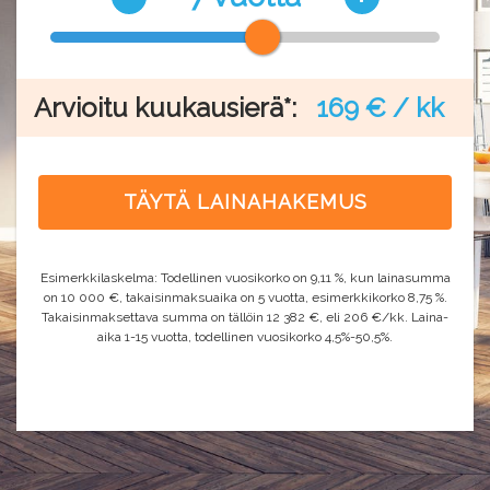
Arvioitu kuukausierä*:
169 € / kk
TÄYTÄ LAINAHAKEMUS
Esimerkkilaskelma: Todellinen vuosikorko on 9,11 %, kun lainasumma
on 10 000 €, takaisinmaksuaika on 5 vuotta, esimerkkikorko 8,75 %.
Takaisinmaksettava summa on tällöin 12 382 €, eli 206 €/kk. Laina-
aika 1-15 vuotta, todellinen vuosikorko 4,5%-50,5%.