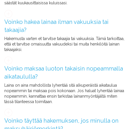
säästät kuukausittaisissa kuluissasi.
Voinko hakea lainaa ilman vakuuksia tai
takaajia?
Hakemusta varten et tarvitse takaajia tai vakuuksia. Tämä tarkoittaa,
että et tarvitse omaisuutta vakuudeksi tai muita henkilöitä lainan
takaajaksi.
Voinko maksaa luoton takaisin nopeammalla
aikataululla?
Laina on aina mahdollista lyhentää sitä alkuperäistä aikataulua
nopeammin tai maksaa pois kokonaan. Jos haluat lyhentää lainaa
nopeammin, kannattaa ensin tarkistaa lainanmyöntäjältä miten
tässä tilanteessa toimitaan.
Voinko täyttää hakemuksen, jos minulla on
maksuhäiriömerkintä?