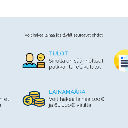
Voit hakea lainaa jos täytät seuraavat ehdot:
TULOT
-
Sinulla on säännölliset
palkka- tai eläketulot
LAINAMÄÄRÄ
n et
Voit hakea lainaa 100€
a
ja 60.000€ väliltä