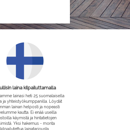
llisin laina kilpailuttamalla
utamme lainasi heti 25 suomalaisella
la ja yhteistyökumppanilla. Löydät
mman lainan helposti ja nopeasti
velumme kautta. Ei enää useilla
ustoilla käymistä ja hintatietojen
simistä. Yksi hakemus - monta
kilpailutettua lainatarjousta.