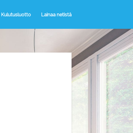
Kulutusluotto
Lainaa netistä