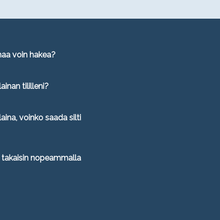
maa voin hakea?
inan tililleni?
aina, voinko saada silti
 takaisin nopeammalla