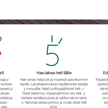
sti
Hae lainaa heti tilille
Edu
ousapu-
Hae lainaa helposti ja nopeasti palvelumme
Kilpail
 korkein
kautta. Lainahakemuksen täyttäminen kestää
pankil
taneet jo
3 minuuttia. Näet luottopäätökset heti. 1.
halvi
ullisen
Täytä hakemus, kilpailutamme sen heti. 2.
pal
ertailua,
Vertaile lainatarjouksia ja valitse halvin laina.
siv
ainan.
3. Vahvista lainasopimus ja nosta rahat heti
et
 eikä
tilille.