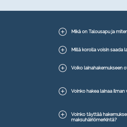
Mikä on Talousapu ja mite
Millä korolla voisin saada l
Voiko lainahakemukseen ot
Voinko hakea lainaa ilman v
Voinko täyttää hakemuksen
maksuhäiriömerkintä?