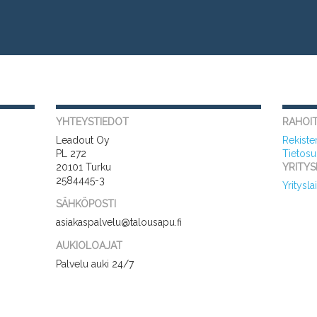
YHTEYSTIEDOT
RAHOIT
Leadout Oy
Rekiste
PL 272
Tietosu
20101 Turku
YRITYS
2584445-3
Yritysla
SÄHKÖPOSTI
asiakaspalvelu@talousapu.fi
AUKIOLOAJAT
Palvelu auki 24/7