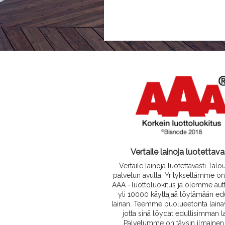
Vertaile lainoja luotettava
Vertaile lainoja luotettavasti Tal
palvelun avulla. Yrityksellämme on
AAA –luottoluokitus ja olemme aut
yli 10000 käyttäjää löytämään ed
lainan. Teemme puolueetonta lainav
jotta sinä löydät edullisimman l
Palvelumme on täysin ilmainen,