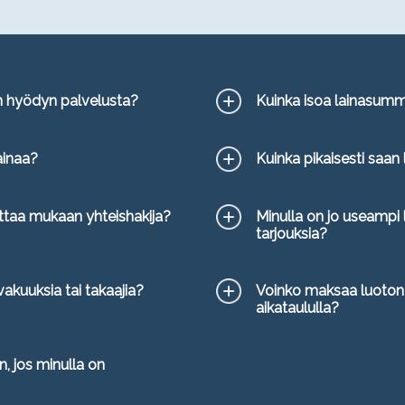
n hyödyn palvelusta?
Kuinka isoa lainasum
ainaa?
Kuinka pikaisesti saan la
taa mukaan yhteishakija?
Minulla on jo useampi l
tarjouksia?
akuuksia tai takaajia?
Voinko maksaa luoton
aikataululla?
, jos minulla on